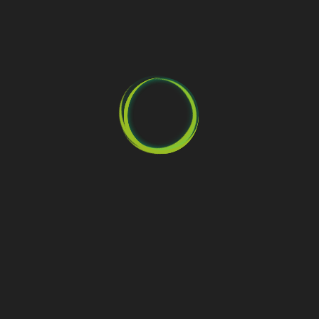
Geef een reactie
Je e-mailadres wordt niet gepubliceerd.
Vereiste velden zijn
gemarkeerd met
*
Reactie
*