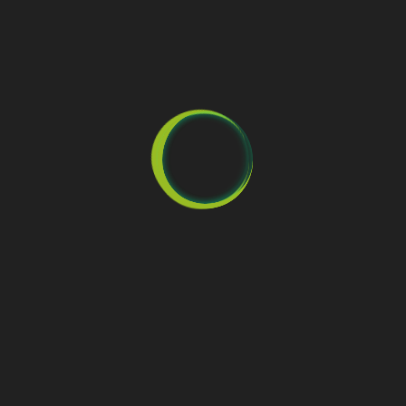
Geef een reactie
Je e-mailadres wordt niet gepubliceerd.
Vereiste velden zijn
gemarkeerd met
*
Reactie
*