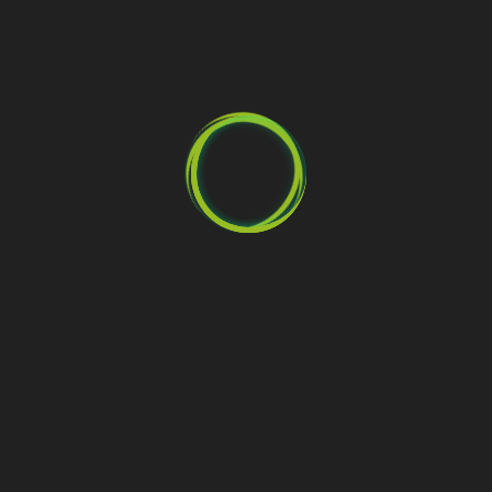
Geef een reactie
Je e-mailadres wordt niet gepubliceerd.
Vereiste velden zijn
gemarkeerd met
*
Reactie
*