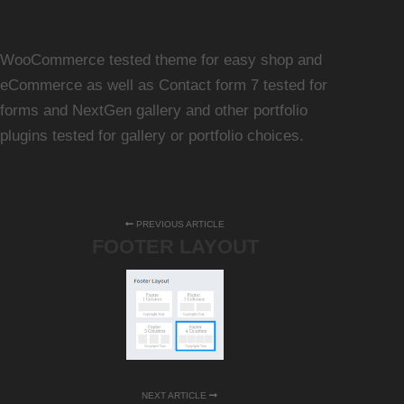
WooCommerce tested theme for easy shop and
eCommerce as well as Contact form 7 tested for
forms and NextGen gallery and other portfolio
plugins tested for gallery or portfolio choices.
PREVIOUS ARTICLE
FOOTER LAYOUT
NEXT ARTICLE