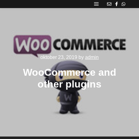
Main menu
oktober 23, 2019
by
admin
WooCommerce and
other plugins